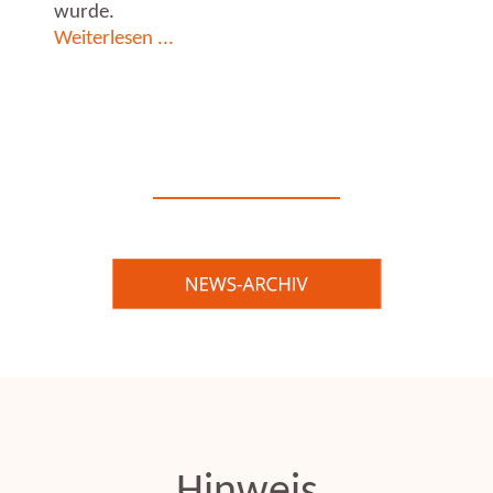
wurde.
Genauso gilt es, fürsorglich zu uns selbst 
Ein Geschenk, das Du in jedem Augenblick erfass
gesunder Ernährung, ausreichend Schlaf etc.,
eine Großzügigkeit und Kostbarkeit erkennen und erl
positive Richtung lenken.
die Wunder Deiner Existenz und allen Lebens mit F
Lasst uns die Entscheidung treffen, uns nach 
und Dich dem Leben, mit allem, was es hervorbringt, 
suchen, um den Weg nach Vorne und für Ander
Meditationen auf die universelle Heilung auf al
Menschen ihre Verantwortlichkeit erkennen un
Wohl aller dienen.
Hinweis